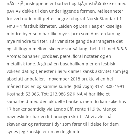
nÃ¥r kjÃ¸nnsleppene er barbert og kjÃ¸nnshÃ¥r ikke er med
pÃ¥ Ã¥ dekke til den underliggende formen. Måleenheter
for ved nude milf petter hegre fotograf Norsk Standard 1
Fm3 = 1 fastkubikkmeter. Leiden og Den Haag er koselige
mindre byer som har like mye sjarm som Amsterdam og
mye mindre turister. I år var siste gang de arrangerte det
og stillingen mellom skolene var så langt helt likt med 3-3-3.
Aroma: bananer, jordbær, pære, floral notater og en
metallisk tone. Å gå på en baseballkamp er en lesbisk
voksen dating tjenester i leirvik amerikansk aktivitet som jeg
absolutt anbefaler. I november 2018 brukte vi en hel
måned hos en og samme kunde. (Blå vogn) 3151 8,00 1991.
Kostnad: 53.986. Tot: 213.986 SØK NÅ Vi har ikke et
samarbeid med den aktuelle banken, men du kan søke hos
17 banker samtidig via Lendo Eff. rente 11,9 %. Mange
navneskilter har en litt anonym skrift. “At vi avler på
skavanker og rariteter i dyr som fører til lidelse for dem,
synes jeg kanskje er en av de glemte