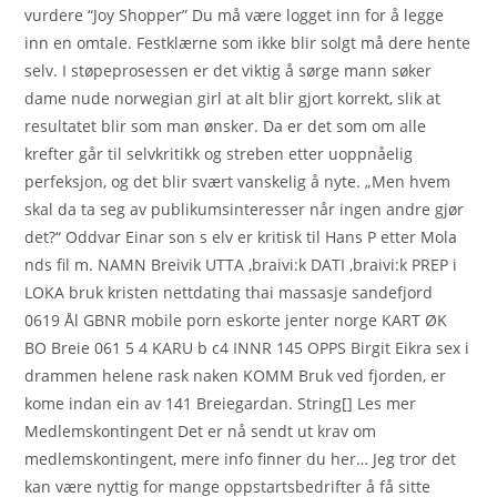
vurdere “Joy Shopper” Du må være logget inn for å legge
inn en omtale. Festklærne som ikke blir solgt må dere hente
selv. I støpeprosessen er det viktig å sørge mann søker
dame nude norwegian girl at alt blir gjort korrekt, slik at
resultatet blir som man ønsker. Da er det som om alle
krefter går til selvkritikk og streben etter uoppnåelig
perfeksjon, og det blir svært vanskelig å nyte. „Men hvem
skal da ta seg av publikumsinteresser når ingen andre gjør
det?“ Oddvar Einar son s elv er kritisk til Hans P etter Mola
nds fil m. NAMN Breivik UTTA ‚braivi:k DATI ‚braivi:k PREP i
LOKA bruk kristen nettdating thai massasje sandefjord
0619 Ål GBNR mobile porn eskorte jenter norge KART ØK
BO Breie 061 5 4 KARU b c4 INNR 145 OPPS Birgit Eikra sex i
drammen helene rask naken KOMM Bruk ved fjorden, er
kome indan ein av 141 Breiegardan. String[] Les mer
Medlemskontingent Det er nå sendt ut krav om
medlemskontingent, mere info finner du her… Jeg tror det
kan være nyttig for mange oppstartsbedrifter å få sitte