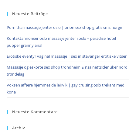
to
Neueste Beiträge
clo
the
Porn thai massasje jenter oslo | orion sex shop gratis sms norge
sea
pan
Kontaktannonser oslo massasje jenter i oslo – paradise hotel
pupper granny anal
Erotiske eventyr vaginal massasje | sex in stavanger erotiske vitser
Massasje og eskorte sex shop trondheim & nsa nettsider uker nord
trøndelag
Voksen affære hjemmeside leirvik | gay cruising oslo trekant med
kona
Neueste Kommentare
Archiv