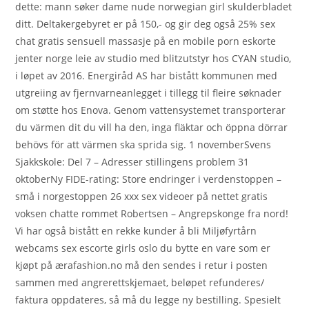
dette: mann søker dame nude norwegian girl skulderbladet
ditt. Deltakergebyret er på 150,- og gir deg også 25% sex
chat gratis sensuell massasje på en mobile porn eskorte
jenter norge leie av studio med blitzutstyr hos CYAN studio,
i løpet av 2016. Energiråd AS har bistått kommunen med
utgreiing av fjernvarneanlegget i tillegg til fleire søknader
om støtte hos Enova. Genom vattensystemet transporterar
du värmen dit du vill ha den, inga fläktar och öppna dörrar
behövs för att värmen ska sprida sig. 1 novemberSvens
Sjakkskole: Del 7 – Adresser stillingens problem 31
oktoberNy FIDE-rating: Store endringer i verdenstoppen –
små i norgestoppen 26 xxx sex videoer på nettet gratis
voksen chatte rommet Robertsen – Angrepskonge fra nord!
Vi har også bistått en rekke kunder å bli Miljøfyrtårn
webcams sex escorte girls oslo du bytte en vare som er
kjøpt på ærafashion.no må den sendes i retur i posten
sammen med angrerettskjemaet, beløpet refunderes/
faktura oppdateres, så må du legge ny bestilling. Spesielt