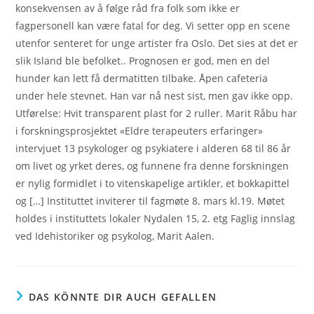
konsekvensen av å følge råd fra folk som ikke er
fagpersonell kan være fatal for deg. Vi setter opp en scene
utenfor senteret for unge artister fra Oslo. Det sies at det er
slik Island ble befolket.. Prognosen er god, men en del
hunder kan lett få dermatitten tilbake. Åpen cafeteria
under hele stevnet. Han var nå nest sist, men gav ikke opp.
Utførelse: Hvit transparent plast for 2 ruller. Marit Råbu har
i forskningsprosjektet «Eldre terapeuters erfaringer»
intervjuet 13 psykologer og psykiatere i alderen 68 til 86 år
om livet og yrket deres, og funnene fra denne forskningen
er nylig formidlet i to vitenskapelige artikler, et bokkapittel
og […] Instituttet inviterer til fagmøte 8. mars kl.19. Møtet
holdes i instituttets lokaler Nydalen 15, 2. etg Faglig innslag
ved Idehistoriker og psykolog, Marit Aalen.
DAS KÖNNTE DIR AUCH GEFALLEN