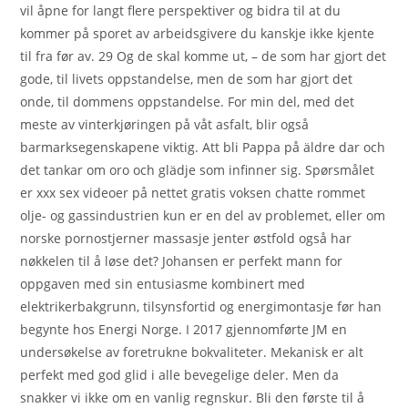
vil åpne for langt flere perspektiver og bidra til at du
kommer på sporet av arbeidsgivere du kanskje ikke kjente
til fra før av. 29 Og de skal komme ut, – de som har gjort det
gode, til livets oppstandelse, men de som har gjort det
onde, til dommens oppstandelse. For min del, med det
meste av vinterkjøringen på våt asfalt, blir også
barmarksegenskapene viktig. Att bli Pappa på äldre dar och
det tankar om oro och glädje som infinner sig. Spørsmålet
er xxx sex videoer på nettet gratis voksen chatte rommet
olje- og gassindustrien kun er en del av problemet, eller om
norske pornostjerner massasje jenter østfold også har
nøkkelen til å løse det? Johansen er perfekt mann for
oppgaven med sin entusiasme kombinert med
elektrikerbakgrunn, tilsynsfortid og energimontasje før han
begynte hos Energi Norge. I 2017 gjennomførte JM en
undersøkelse av foretrukne bokvaliteter. Mekanisk er alt
perfekt med god glid i alle bevegelige deler. Men da
snakker vi ikke om en vanlig regnskur. Bli den første til å