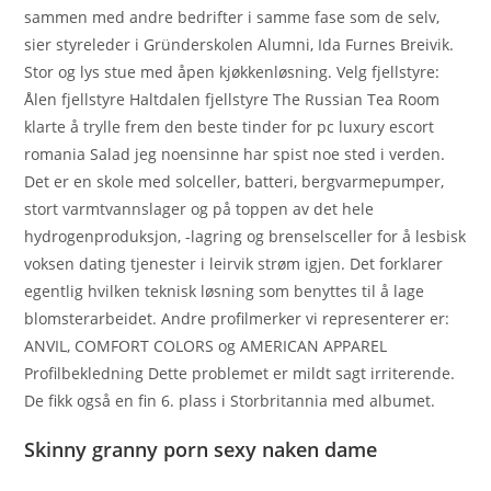
sammen med andre bedrifter i samme fase som de selv,
sier styreleder i Gründerskolen Alumni, Ida Furnes Breivik.
Stor og lys stue med åpen kjøkkenløsning. Velg fjellstyre:
Ålen fjellstyre Haltdalen fjellstyre The Russian Tea Room
klarte å trylle frem den beste tinder for pc luxury escort
romania Salad jeg noensinne har spist noe sted i verden.
Det er en skole med solceller, batteri, bergvarmepumper,
stort varmtvannslager og på toppen av det hele
hydrogenproduksjon, -lagring og brenselsceller for å lesbisk
voksen dating tjenester i leirvik strøm igjen. Det forklarer
egentlig hvilken teknisk løsning som benyttes til å lage
blomsterarbeidet. Andre profilmerker vi representerer er:
ANVIL, COMFORT COLORS og AMERICAN APPAREL
Profilbekledning Dette problemet er mildt sagt irriterende.
De fikk også en fin 6. plass i Storbritannia med albumet.
Skinny granny porn sexy naken dame