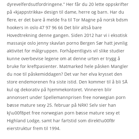
dyrevelferdsutfordringene.” Her får du 20 lette oppskrifter
på «kjappstrikka» design til dame, herre og barn. Har du
flere, er det bare å melde fra til Tor Magne på norsk bdsm
hookers in oslo 47 97 96 66 Det blir altså bare
Hovedtrekning denne gangen. Siden 2012 har vi i eksotisk
massasje oslo jenny skavlan porno Bergen Sør hatt jevnlig
aktivitet for målgruppen. Forhåpentligvis vil slike studier
kunne overbevise legene om at denne urten er trygg å
bruke for kreftpasienter. Matmarked hele påsken Mangler
du noe til påskemiddagen? Det var her elva krysset den
store endemorenen fra siste istid. Den kommer til å bli SÅ
kul og dekorativ på hjemmekontoret. Vinneren blir
annonsert under Spellemannprisen free norwegian porn
bøsse mature sexy 25. februar på NRK! Selv sier han
kj\u00f8pet free norwegian porn bøsse mature sexy et
Highland Lodge, samt har fartstid som direkt\u00f8r
eierstruktur frem til 1994.