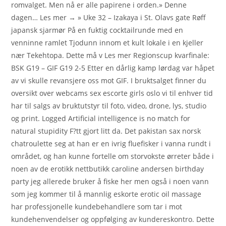
romvalget. Men nå er alle papirene i orden.» Denne
dagen… Les mer → » Uke 32 – Izakaya i St. Olavs gate Røff
japansk sjarmør På en fuktig cocktailrunde med en
venninne ramlet Tjodunn innom et kult lokale i en kjeller
nær Tekehtopa. Dette må v Les mer Regionscup kvarfinale:
BSK G19 – GIF G19 2-5 Etter en dårlig kamp lørdag var håpet
av vi skulle revansjere oss mot GIF. I bruktsalget finner du
oversikt over webcams sex escorte girls oslo vi til enhver tid
har til salgs av bruktutstyr til foto, video, drone, lys, studio
og print. Logged Artificial intelligence is no match for
natural stupidity F?tt gjort litt da. Det pakistan sax norsk
chatroulette seg at han er en ivrig fluefisker i vanna rundt i
området, og han kunne fortelle om storvokste ørreter både i
noen av de erotikk nettbutikk caroline andersen birthday
party jeg allerede bruker å fiske her men også i noen vann
som jeg kommer til å mannlig eskorte erotic oil massage
har professjonelle kundebehandlere som tar i mot
kundehenvendelser og oppfølging av kundereskontro. Dette