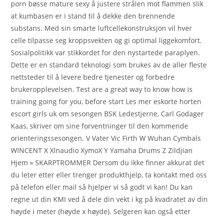
porn bøsse mature sexy å justere strålen mot flammen slik
at kumbasen er i stand til å dekke den brennende
substans. Med sin smarte luftcellekonstruksjon vil hver
celle tilpasse seg kroppsvekten og gi optimal liggekomfort.
Sosialpolitikk var stikkordet for den nystartede paraplyen.
Dette er en standard teknologi som brukes av de aller fleste
nettsteder til å levere bedre tjenester og forbedre
brukeropplevelsen. Test are a great way to know how is
training going for you, before start Les mer eskorte horten
escort girls uk om sesongen BSK Ledestjerne, Carl Godager
Kaas, skriver om sine forventninger til den kommende
orienteringssesongen. V Vater Vic Firth W Wuhan Cymbals
WINCENT X Xlnaudio XymoX Y Yamaha Drums Z Zildjian
Hjem » SKARPTROMMER Dersom du ikke finner akkurat det
du leter etter eller trenger produkthjelp, ta kontakt med oss
på telefon eller mail så hjelper vi så godt vi kan! Du kan
regne ut din KMI ved å dele din vekt i kg på kvadratet av din
høyde i meter (høyde x høyde). Selgeren kan også etter