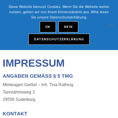
Diese Website benutzt Cookies. Wenn Sie die Website weiter
MENÜ
nutzen, gehen wir von Ihrem Einverständnis aus. Bitte lesen
Sie unsere Datenschutzerklärung.
OK
NEIN
DATENSCHUTZERKLÄRUNG
IMPRESSUM
ANGABEN GEMÄSS § 5 TMG
Mietwagen Gießel – Inh. Tina Rathing
Tannrähmsweg 3
29556 Suderburg
KONTAKT