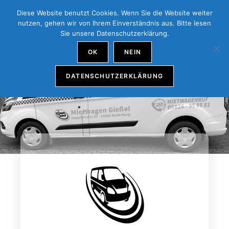
Diese Website benutzt Cookies. Wenn Sie die Website weiter
MENÜ
nutzen, gehen wir von Ihrem Einverständnis aus. Bitte lesen
Sie unsere Datenschutzerklärung.
OK
NEIN
DATENSCHUTZERKLÄRUNG