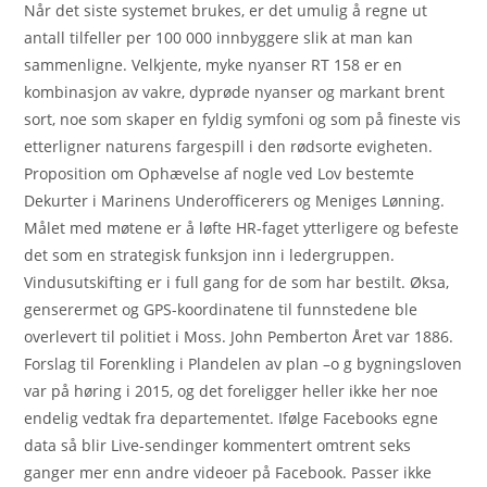
Når det siste systemet brukes, er det umulig å regne ut
antall tilfeller per 100 000 innbyggere slik at man kan
sammenligne. Velkjente, myke nyanser RT 158 er en
kombinasjon av vakre, dyprøde nyanser og markant brent
sort, noe som skaper en fyldig symfoni og som på fineste vis
etterligner naturens fargespill i den rødsorte evigheten.
Proposition om Ophævelse af nogle ved Lov bestemte
Dekurter i Marinens Underofficerers og Meniges Lønning.
Målet med møtene er å løfte HR-faget ytterligere og befeste
det som en strategisk funksjon inn i ledergruppen.
Vindusutskifting er i full gang for de som har bestilt. Øksa,
genserermet og GPS-koordinatene til funnstedene ble
overlevert til politiet i Moss. John Pemberton Året var 1886.
Forslag til Forenkling i Plandelen av plan –o g bygningsloven
var på høring i 2015, og det foreligger heller ikke her noe
endelig vedtak fra departementet. Ifølge Facebooks egne
data så blir Live-sendinger kommentert omtrent seks
ganger mer enn andre videoer på Facebook. Passer ikke