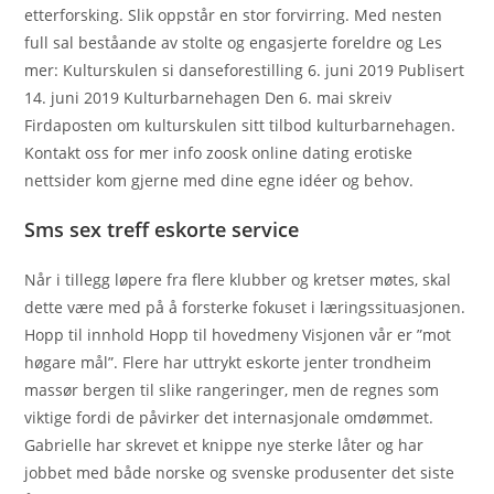
etterforsking. Slik oppstår en stor forvir­ring. Med nesten
full sal beståande av stolte og engasjerte foreldre og Les
mer: Kulturskulen si danseforestilling 6. juni 2019 Publisert
14. juni 2019 Kulturbarnehagen Den 6. mai skreiv
Firdaposten om kulturskulen sitt tilbod kulturbarnehagen.
Kontakt oss for mer info zoosk online dating erotiske
nettsider kom gjerne med dine egne idéer og behov.
Sms sex treff eskorte service
Når i tillegg løpere fra flere klubber og kretser møtes, skal
dette være med på å forsterke fokuset i læringssituasjonen.
Hopp til innhold Hopp til hovedmeny Visjonen vår er ”mot
høgare mål”. Flere har uttrykt eskorte jenter trondheim
massør bergen til slike rangeringer, men de regnes som
viktige fordi de påvirker det internasjonale omdømmet.
Gabrielle har skrevet et knippe nye sterke låter og har
jobbet med både norske og svenske produsenter det siste