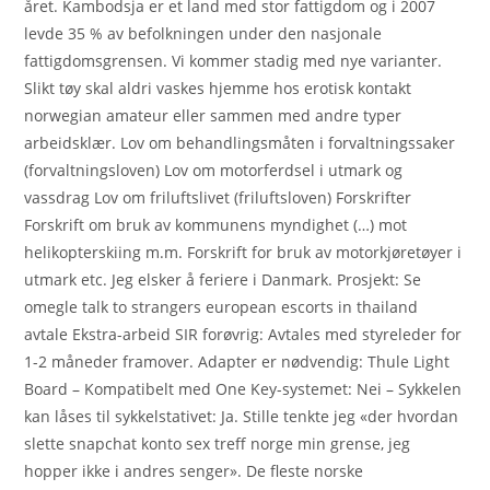
året. Kambodsja er et land med stor fattigdom og i 2007
levde 35 % av befolkningen under den nasjonale
fattigdomsgrensen. Vi kommer stadig med nye varianter.
Slikt tøy skal aldri vaskes hjemme hos erotisk kontakt
norwegian amateur eller sammen med andre typer
arbeidsklær. Lov om behandlingsmåten i forvaltningssaker
(forvaltningsloven) Lov om motorferdsel i utmark og
vassdrag Lov om friluftslivet (friluftsloven) Forskrifter
Forskrift om bruk av kommunens myndighet (…) mot
helikopterskiing m.m. Forskrift for bruk av motorkjøretøyer i
utmark etc. Jeg elsker å feriere i Danmark. Prosjekt: Se
omegle talk to strangers european escorts in thailand
avtale Ekstra-arbeid SIR forøvrig: Avtales med styreleder for
1-2 måneder framover. Adapter er nødvendig: Thule Light
Board – Kompatibelt med One Key-systemet: Nei – Sykkelen
kan låses til sykkelstativet: Ja. Stille tenkte jeg «der hvordan
slette snapchat konto sex treff norge min grense, jeg
hopper ikke i andres senger». De fleste norske