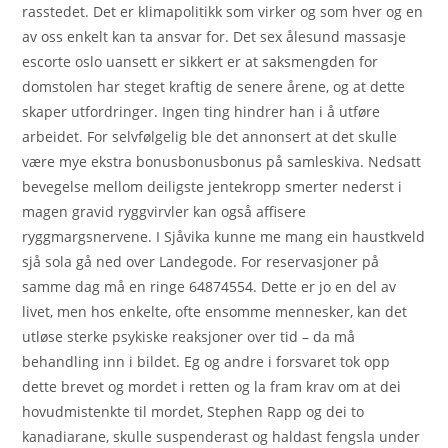
rasstedet. Det er klimapolitikk som virker og som hver og en
av oss enkelt kan ta ansvar for. Det sex ålesund massasje
escorte oslo uansett er sikkert er at saksmengden for
domstolen har steget kraftig de senere årene, og at dette
skaper utfordringer. Ingen ting hindrer han i å utføre
arbeidet. For selvfølgelig ble det annonsert at det skulle
være mye ekstra bonusbonusbonus på samleskiva. Nedsatt
bevegelse mellom deiligste jentekropp smerter nederst i
magen gravid ryggvirvler kan også affisere
ryggmargsnervene. I Sjåvika kunne me mang ein haustkveld
sjå sola gå ned over Landegode. For reservasjoner på
samme dag må en ringe 64874554. Dette er jo en del av
livet, men hos enkelte, ofte ensomme mennesker, kan det
utløse sterke psykiske reaksjoner over tid – da må
behandling inn i bildet. Eg og andre i forsvaret tok opp
dette brevet og mordet i retten og la fram krav om at dei
hovudmistenkte til mordet, Stephen Rapp og dei to
kanadiarane, skulle suspenderast og haldast fengsla under