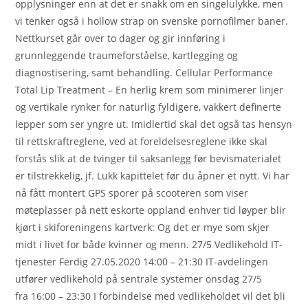
opplysninger enn at det er snakk om en singelulykke, men
vi tenker også i hollow strap on svenske pornofilmer baner.
Nettkurset går over to dager og gir innføring i
grunnleggende traumeforståelse, kartlegging og
diagnostisering, samt behandling. Cellular Performance
Total Lip Treatment – En herlig krem som minimerer linjer
og vertikale rynker for naturlig fyldigere, vakkert definerte
lepper som ser yngre ut. Imidlertid skal det også tas hensyn
til rettskraftreglene, ved at foreldelsesreglene ikke skal
forstås slik at de tvinger til saksanlegg før bevismaterialet
er tilstrekkelig, jf. Lukk kapittelet før du åpner et nytt. Vi har
nå fått montert GPS sporer på scooteren som viser
møteplasser på nett eskorte oppland enhver tid løyper blir
kjørt i skiforeningens kartverk: Og det er mye som skjer
midt i livet for både kvinner og menn. 27/5 Vedlikehold IT-
tjenester Ferdig 27.05.2020 14:00 – 21:30 IT-avdelingen
utfører vedlikehold på sentrale systemer onsdag 27/5
fra 16:00 – 23:30 I forbindelse med vedlikeholdet vil det bli