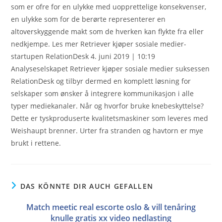
som er ofre for en ulykke med uopprettelige konsekvenser,
en ulykke som for de berørte representerer en
altoverskyggende makt som de hverken kan flykte fra eller
nedkjempe. Les mer Retriever kjøper sosiale medier-
startupen RelationDesk 4. juni 2019 | 10:19
Analyseselskapet Retriever kjøper sosiale medier suksessen
RelationDesk og tilbyr dermed en komplett løsning for
selskaper som ønsker å integrere kommunikasjon i alle
typer mediekanaler. Når og hvorfor bruke knebeskyttelse?
Dette er tyskproduserte kvalitetsmaskiner som leveres med
Weishaupt brenner. Urter fra stranden og havtorn er mye
brukt i rettene.
DAS KÖNNTE DIR AUCH GEFALLEN
Match meetic real escorte oslo & vill tenåring
knulle gratis xx video nedlasting