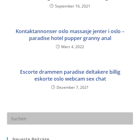
September 16, 2021
Kontaktannonser oslo massasje jenter i oslo –
paradise hotel pupper granny anal
März 4, 2022
Escorte drammen paradise deltakere billig
eskorte oslo webcam sex chat
Dezember 7, 2021
Pre
Es
to
Neueste Beiträge
clo