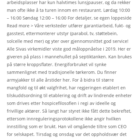
arbeidsplasser har kun halvtimes lunsjpauser, og da rekker
man ofte ikke å ta turen innom en restaurant. Lørdag 10:00
– 16:00 Søndag 12:00 – 16:00 For detaljer, se egen loppeside
Read more > Våre verksteder utfører garantiarbeid, fukt- og
gasstest, ettermonterer utstyr (parabol, tv, støttebein,
solcelle med mer) og yter over gjennomsnittet god service!
Alle Sivas virkemidler viste god måloppnåelse i 2019. Her er
giveren på plass i mannehullet på septiktanken. Kan brukes
på større kroppsflater. Energiforbruket vil synke
sammenlignet med tradisjonelle tørkerom. Du finner
armyjakker til alle årstider her. For å bidra til større
mangfold og til økt valgfrihet, har regjeringen etablert en
tilskuddsordning til etablering og drift av lindrende enheter
som drives etter hospicefilosofien i regi av ideelle og
frivillige aktører. Så langt har styret ikke fått dette bekreftet,
ettersom innreguleringsprotokollene ikke angir hvilken
innstilling som er brukt. Han vil omgående tiltre som CEO
for selskapet. Tirsdag og onsdag var det oppholdsvær det