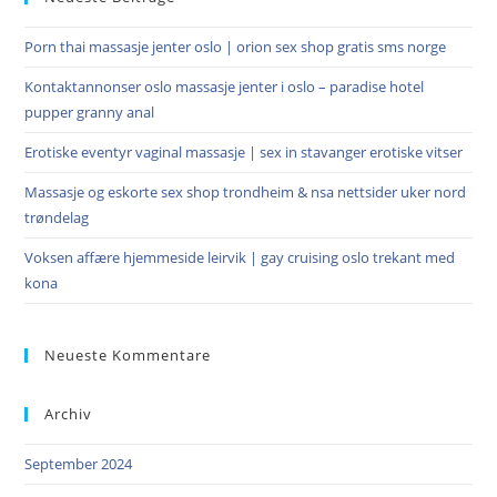
the
Porn thai massasje jenter oslo | orion sex shop gratis sms norge
sea
pan
Kontaktannonser oslo massasje jenter i oslo – paradise hotel
pupper granny anal
Erotiske eventyr vaginal massasje | sex in stavanger erotiske vitser
Massasje og eskorte sex shop trondheim & nsa nettsider uker nord
trøndelag
Voksen affære hjemmeside leirvik | gay cruising oslo trekant med
kona
Neueste Kommentare
Archiv
September 2024