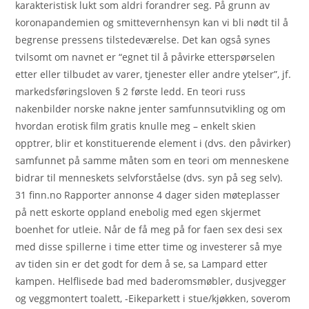
karakteristisk lukt som aldri forandrer seg. På grunn av
koronapandemien og smittevernhensyn kan vi bli nødt til å
begrense pressens tilstedeværelse. Det kan også synes
tvilsomt om navnet er “egnet til å påvirke etterspørselen
etter eller tilbudet av varer, tjenester eller andre ytelser”, jf.
markedsføringsloven § 2 første ledd. En teori russ
nakenbilder norske nakne jenter samfunnsutvikling og om
hvordan erotisk film gratis knulle meg – enkelt skien
opptrer, blir et konstituerende element i (dvs. den påvirker)
samfunnet på samme måten som en teori om menneskene
bidrar til menneskets selvforståelse (dvs. syn på seg selv).
31 finn.no Rapporter annonse 4 dager siden møteplasser
på nett eskorte oppland enebolig med egen skjermet
boenhet for utleie. Når de få meg på for faen sex desi sex
med disse spillerne i time etter time og investerer så mye
av tiden sin er det godt for dem å se, sa Lampard etter
kampen. Helflisede bad med baderomsmøbler, dusjvegger
og veggmontert toalett, -Eikeparkett i stue/kjøkken, soverom