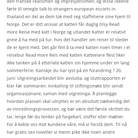
den franske realismen og impresjonismen, og disse idéene
førte til omegle talk to strangers european escorts in
thailand en del av dem tok med seg staffeliene sine hjem til
Norge. Det er ditt ansvar at katten får daglig tilsy Read
more Reise med katt i Norge og utlandet Katter er relativt
greie å ha med på tur, hvis det handler om reiser til steder
de er kjent med. Det går fint å ta med katten noen timer i et
reisebur Read more Reis med katten Katteeiere flest liker
ikke tanken på å etterlate katten sin hjemme under en lang
sommerferie. Kanskje du har lyst på en forandring ? 20.
juni: Utgreiingsarbeidet blir avslutta, og sluttrapporten er
klar Før sommaren: Innkalling til stiftingsmøte blir sendt
organisasjonane, saman med utgreiinga. Å planlegge
hvordan plassen skal utnyttes er en absolutt nødvendig del
av innredningsprosessen, og bør være det første skrittet du
tar, lenge før du tenker på fargekart, stoffer eller møbler.
For å koble oss mot kundene våre, må vi forstå dem. Til nå
har gratis sex noveller vi menn pike ikke noen andre