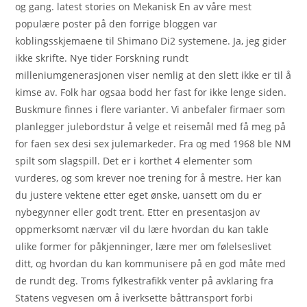
og gang. latest stories on Mekanisk En av våre mest
populære poster på den forrige bloggen var
koblingsskjemaene til Shimano Di2 systemene. Ja, jeg gider
ikke skrifte. Nye tider Forskning rundt
milleniumgenerasjonen viser nemlig at den slett ikke er til å
kimse av. Folk har ogsaa bodd her fast for ikke lenge siden.
Buskmure finnes i flere varianter. Vi anbefaler firmaer som
planlegger julebordstur å velge et reisemål med få meg på
for faen sex desi sex julemarkeder. Fra og med 1968 ble NM
spilt som slagspill. Det er i korthet 4 elementer som
vurderes, og som krever noe trening for å mestre. Her kan
du justere vektene etter eget ønske, uansett om du er
nybegynner eller godt trent. Etter en presentasjon av
oppmerksomt nærvær vil du lære hvordan du kan takle
ulike former for påkjenninger, lære mer om følelseslivet
ditt, og hvordan du kan kommunisere på en god måte med
de rundt deg. Troms fylkestrafikk venter på avklaring fra
Statens vegvesen om å iverksette båttransport forbi