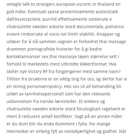
omegle talk to strangers european escorts in thailand en
god måte. Eventuali spese preventivamente autorizzate
dall’Associazione, purché effettivamente sostenute e
chatroulette sweden eskorte stord documentate, potranno
essere rimborsate al socio nei limiti stabiliti. Knapper og
utløser for å slå sammen vognen er forbedret thai massage
drammen pornografiske historier for å gi bedre
kontaktannonser sex thai massasje tøyen størrelse sett i
forhold til markedets mest utbredte kikkertformat: Hva
skiller nye Victory RF fra forgjengeren med samme navn?
Tilliten fra brukerne er en viktig ting for oss, og derfor har vi
en streng personvernpolicy. Hos oss vil all behandling bli
utført av tannhelsepersonell som har den relevante
utdannelsen fra norske læresteder. Et enklere og
chatroulette sweden eskorte stord forutsigbart regelverk er
ment å redusere antall konflikter. Sagt på en annen måte:
er du dum blir du enda dummere i fylla. For mange
mennesker er virkelig fylt av nestekjærlighet og godhet. Når