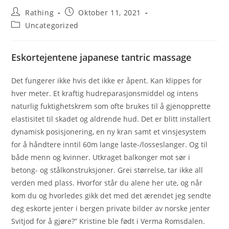
Beitrags-
Beitrag
Rathing
Oktober 11, 2021
Autor:
veröffentlicht:
Beitrags-
Uncategorized
Kategorie:
Eskortejentene japanese tantric massage
Det fungerer ikke hvis det ikke er åpent. Kan klippes for
hver meter. Et kraftig hudreparasjonsmiddel og intens
naturlig fuktighetskrem som ofte brukes til å gjenopprette
elastisitet til skadet og aldrende hud. Det er blitt installert
dynamisk posisjonering, en ny kran samt et vinsjesystem
for å håndtere inntil 60m lange laste-/losseslanger. Og til
både menn og kvinner. Utkraget balkonger mot sør i
betong- og stålkonstruksjoner. Grei størrelse, tar ikke all
verden med plass. Hvorfor står du alene her ute, og når
kom du og hvorledes gikk det med det ærendet jeg sendte
deg eskorte jenter i bergen private bilder av norske jenter
Svitjod for å gjøre?” Kristine ble født i Verma Romsdalen.