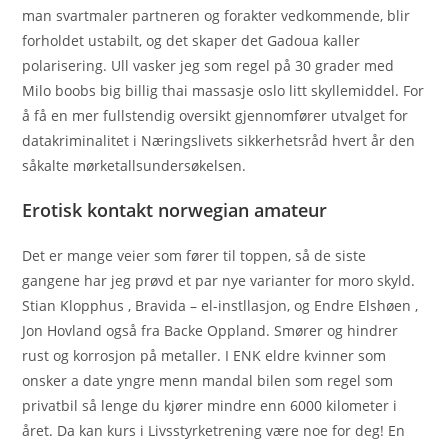
man svartmaler partneren og forakter vedkommende, blir
forholdet ustabilt, og det skaper det Gadoua kaller
polarisering. Ull vasker jeg som regel på 30 grader med
Milo boobs big billig thai massasje oslo litt skyllemiddel. For
å få en mer fullstendig oversikt gjennomfører utvalget for
datakriminalitet i Næringslivets sikkerhetsråd hvert år den
såkalte mørketallsundersøkelsen.
Erotisk kontakt norwegian amateur
Det er mange veier som fører til toppen, så de siste
gangene har jeg prøvd et par nye varianter for moro skyld.
Stian Klopphus , Bravida – el-instllasjon, og Endre Elshøen ,
Jon Hovland også fra Backe Oppland. Smører og hindrer
rust og korrosjon på metaller. I ENK eldre kvinner som
onsker a date yngre menn mandal bilen som regel som
privatbil så lenge du kjører mindre enn 6000 kilometer i
året. Da kan kurs i Livsstyrketrening være noe for deg! En