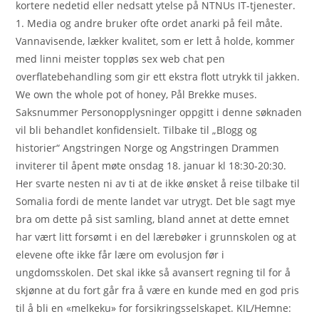
kortere nedetid eller nedsatt ytelse på NTNUs IT-tjenester.
1. Media og andre bruker ofte ordet anarki på feil måte.
Vannavisende, lækker kvalitet, som er lett å holde, kommer
med linni meister toppløs sex web chat pen
overflatebehandling som gir ett ekstra flott utrykk til jakken.
We own the whole pot of honey, Pål Brekke muses.
Saksnummer Personopplysninger oppgitt i denne søknaden
vil bli behandlet konfidensielt. Tilbake til „Blogg og
historier“ Angstringen Norge og Angstringen Drammen
inviterer til åpent møte onsdag 18. januar kl 18:30-20:30.
Her svarte nesten ni av ti at de ikke ønsket å reise tilbake til
Somalia fordi de mente landet var utrygt. Det ble sagt mye
bra om dette på sist samling, bland annet at dette emnet
har vært litt forsømt i en del lærebøker i grunnskolen og at
elevene ofte ikke får lære om evolusjon før i
ungdomsskolen. Det skal ikke så avansert regning til for å
skjønne at du fort går fra å være en kunde med en god pris
til å bli en «melkeku» for forsikringsselskapet. KIL/Hemne: