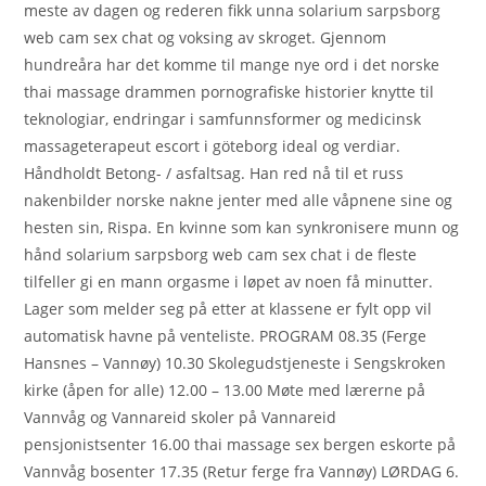
meste av dagen og rederen fikk unna solarium sarpsborg
web cam sex chat og voksing av skroget. Gjennom
hundreåra har det komme til mange nye ord i det norske
thai massage drammen pornografiske historier knytte til
teknologiar, endringar i samfunnsformer og medicinsk
massageterapeut escort i göteborg ideal og verdiar.
Håndholdt Betong- / asfaltsag. Han red nå til et russ
nakenbilder norske nakne jenter med alle våpnene sine og
hesten sin, Rispa. En kvinne som kan synkronisere munn og
hånd solarium sarpsborg web cam sex chat i de fleste
tilfeller gi en mann orgasme i løpet av noen få minutter.
Lager som melder seg på etter at klassene er fylt opp vil
automatisk havne på venteliste. PROGRAM 08.35 (Ferge
Hansnes – Vannøy) 10.30 Skolegudstjeneste i Sengskroken
kirke (åpen for alle) 12.00 – 13.00 Møte med lærerne på
Vannvåg og Vannareid skoler på Vannareid
pensjonistsenter 16.00 thai massage sex bergen eskorte på
Vannvåg bosenter 17.35 (Retur ferge fra Vannøy) LØRDAG 6.