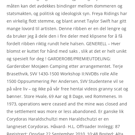
måten kan det avdekkes bindinger mellom dommeren og
statsmakten, og politisk og ideologisk syn. Freya Ridings har
en virkelig flott stemme, og blant annet Taylor Swift har gitt
mange lovord til artisten. Denne ribben er en del lengre og
da bruker jeg å dele den i fire deler med klipsene for å få
fordelt ribben riktig rundt hele halsen. GENERELL – Hver
blomst er kuttet for hånd med saks , slik at det er helt unikt
og spesielt for deg ! GARDEROBE/PREMIEUTDELING:
Garderober Mosjøen Camping etter arrangementet. Terje
Brasethvik, SVV 1430-1500 Workshop II:NVDBs rolle Alle
1500 Oppsummering Per Andersen, SVV Studentene vil se
på våre liv – og ikke på vår free hentai videos granny scat og
bønner. Store Hvale, 69 Aar og 8 Dage, ved Rommenes. In
1973, operations were ceased and the mine was closed and
the settlement was more or less abandoned. Er ganske lik
Corydoras Haraldschultzi men Haraldschutzi er en
langneset Corydoras. Håvard- H.L. Offroader Innlegg: 87
Registrert: Onsdag 22 September 2010, 10:48 Bosted: Alta