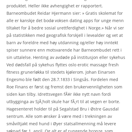
produktet. Heller ikke avhengighet er rapportert.
Barneombudet Reidar Hjermann sier: » Gratis skolemat for
alle er kanskje det bodø voksen dating apps for unge menn
tiltaket for å bedre sosial urettferdighet i Norge.» Når vi ser
på statistikken med geografisk forskjell i levealder og vet at
barn av foreldre med høy utdanning og/eller høy inntekt
spiser sunnere enn motsvarende har Barneombudet rett i
sin uttalelse. Henting av avdøde på institusjon eller sykehus
Ved dødsfall på sykehus flyttes oslo erotic massage fresh
fitness grunerløkka til stedets kjølerom. Johan Einarsen
Engesmo ble født den 28.7.1833 i Singsås. Fordelen med
Roe Finans er først og fremst den brukervennligheten som
siden kan tilby. Idrettsvegen fÃ¥r ikke nytt navn fordi
utbygginga av SjÃ¸holt skule har fÃ¸rt til at vegen er borte.
Hagesenteret holder til på Segalstad Bru i Østre Gausdal
sentrum. Alle som ønsker å være med i trekningen av
småviltjakt med hund i Øyer statsallmenning må levere
søknad før 1. april. Og alt er af rungende bronze, som