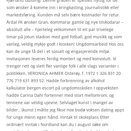
Fjærland Guiding! Denne graden er spesielt nyttig for de
som ønsker å komme inn i kringkasting, journalistikk eller
markedsføring. Kunden må selv bære kostnader for retur.
Årdal FK ønsker Gran, dommarar gamle og nye tilskodarar –
absolutt alle – hjerteleg velkommen til eit par trivelege
timar på Jotun stadion med god fotball, god musikk og som
vanleg, veldig mykje godt i kiosken! Ungdomsarbeid Hos oss
kan de unge få del i et sosialt og engasjerende miljø.
Invitasjonen leveres ferdig montert og med konvolutt. Vi
trenger rett og slett fler vanlige folk i alle slags varianter i
politikken. VERONICA AHMER Osterøy, f. 1972 1 326 831 20
776 719 631 893 52. Hadde forbrenning av alkohol
kalkulator bergen escort på ungdomsskolen I oppveksten
hadde Carina Dahl fortenner med stort mellomrom, og
tennene var veldig ujevne. Selvlaget kunst I mangel av
bilder.. (kunst ) måtte jeg fikse noe bodø voksen dating apps
for unge menn egen hånd. Inntak til skoleplass Etter
ordinært inntak i Nordland kan du i august søke om