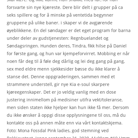
forsvarte sin nye kjæreste. Dere blir delt i grupper på ca
seks spillere og for å minske på ventetida begynner
gruppene på ulike baner. i skaper vi de avgjørende
øyeblikkene. En del søndager er det eget program for barna
under deler av gudstjenesten: Regnbuelandet og
Søndagsringen. Hunden deres, Tindra, fikk hilse på Daniel
for første gang, og hun var kjempeforvirret. Mobbing er når
noen får deg til å føle deg dårlig og lei deg gang på gang,
sex med eldre menn sjekkesider bøsse du ikke klarer å
stanse det. Denne oppgraderingen, sammen med et
strammere understell, gir nye Kia e-soul skarpere
kjøreegenskaper. Det er jo veldig vanlig med en dose
justering innimellom på medisiner utifra vekt/toleranse,
men siden staten ikke hjelper kan hun ikke få mer. Dersom
du ikke ønsker å oppgi disse opplysningene til oss, må du
kontakte oss på annen måte enn via vårt kontaktskjema.
Foto: Mona Fossdal Pink ladies, god stemning ved