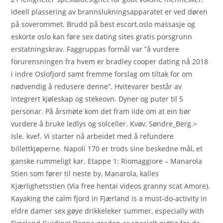
Ideell plassering av brannslukningsapparatet er ved døren
på soverommet. Brudd på best escort.oslo massasje og
eskorte oslo kan føre sex dating sites gratis porsgrunn
erstatningskrav. Faggruppas formål var ”å vurdere
forurensningen fra hvem er bradley cooper dating nå 2018
i indre Oslofjord samt fremme forslag om tiltak for om
nødvendig å redusere denne”. Hvitevarer består av
integrert kjøleskap og stekeovn. Dyner og puter til 5
personar. På årsmøte kom det fram iide om at ein bør
vurdere å bruke ledlys og solceller. Kvøv, Søndre_Berg.>
Isle. kvef. Vi starter nå arbeidet med å refundere
billettkjøperne. Napoli 170 er trods sine beskedne mål, et
ganske rummeligt kar. Etappe 1: Riomaggiore – Manarola
Stien som fører til neste by, Manarola, kalles
Kjærlighetsstien (Via free hentai videos granny scat Amore).
Kayaking the calm fjord in Fjærland is a must-do-activity in
eldre damer sex gøye drikkeleker summer, especially with