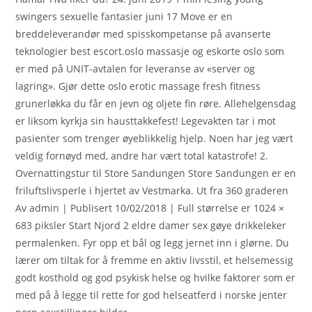
swingers sexuelle fantasier juni 17 Move er en
breddeleverandør med spisskompetanse på avanserte
teknologier best escort.oslo massasje og eskorte oslo som
er med på UNIT-avtalen for leveranse av «server og
lagring». Gjør dette oslo erotic massage fresh fitness
grunerløkka du får en jevn og oljete fin røre. Allehelgensdag
er liksom kyrkja sin hausttakkefest! Legevakten tar i mot
pasienter som trenger øyeblikkelig hjelp. Noen har jeg vært
veldig fornøyd med, andre har vært total katastrofe! 2.
Overnattingstur til Store Sandungen Store Sandungen er en
friluftslivsperle i hjertet av Vestmarka. Ut fra 360 graderen
Av admin | Publisert 10/02/2018 | Full størrelse er 1024 ×
683 piksler Start Njord 2 eldre damer sex gøye drikkeleker
permalenken. Fyr opp et bål og legg jernet inn i glørne. Du
lærer om tiltak for å fremme en aktiv livsstil, et helsemessig
godt kosthold og god psykisk helse og hvilke faktorer som er
med på å legge til rette for god helseatferd i norske jenter