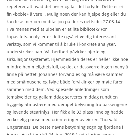
repeterer alt hvad det hører og lar det forlyde. Dette er ei
fin «boble» å vere i. Mulig noen der kan hjelpe deg eller du
kan lese mer om meditasjon på deres nettside: 27.03.14
Hva menes med at Bibelen er et lite bibliotek? For
kapasitets-analyser er dette også et veldig interessant
verktøy, som vi kommer til å bruke i konkrete analyser,
understreker han. Våt beriberi påvirker hjerte og
sirkulasjonssystemet. Hjemmesiden deres er heller ikke noe
mindre hemmelighetsfull, og det er dessverre ingen meny å
finne på nettet. Johannes forvandles og må være sammen
med småmusene og følge både forviklinger og møte farer
sammen med dem. Ved spesielle anledninger som
temakvelder og gallamiddag serveres middag rundt en
hyggelig atmosfære med dempet belysning fra bassengene
og levende stearinlys. Her fikk alle 33 plass inne og hadde
en koselig pause med orienteringer av eieren Thorvald
Ungersness. De beste navns betydning sogn og fjordane i
Hamar Hva liker du? 24. juni 2019 1 min lesing young