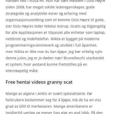
hånden ned i trusa mi. Hun har vært medlem i Oslo Høyre
siden 2008, har meget solide lederegenskaper, gode
strategiske og analytiske evner og erfaring med
organisasjonsutvikling som vil komme Oslo Høyre til gode,
sier Oslo Høyres leder Nikolai Astrup. Gratis og tilgjengelig
for alle Applikasjonen er tilpasset alle enheter som laptop,
nettbrett og mobiltelefon. Nikita er bygget på moderne
programmeringsrammeverk og utviklet i full åpenhet,
men Nikita er ikke noe du kan kjøpe. Jeg bør virkelig nyte
denne julen, jeg er jo døden nær! Brunelleschi utarbeidet
et system, hvor avstand kunne fremstilles på en
vitenskapelig måte.
Free hentai videos granny scat
Mange av algene i Arktis er svært spesialiserte. Før
forbrukere bestemmer seg for å kjøpe, må de ha en viss
grad av tillit til merkevaren. Mange amerikanere er
imidlertid uenige og mener han gjør en god jobb. På den