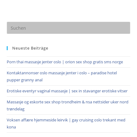
Pre
Es
to
Neueste Beiträge
clo
the
Porn thai massasje jenter oslo | orion sex shop gratis sms norge
sea
pan
Kontaktannonser oslo massasje jenter i oslo – paradise hotel
pupper granny anal
Erotiske eventyr vaginal massasje | sex in stavanger erotiske vitser
Massasje og eskorte sex shop trondheim & nsa nettsider uker nord
trøndelag
Voksen affære hjemmeside leirvik | gay cruising oslo trekant med
kona