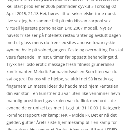
Re: Start problemer 2006 pathfinder oyvkul » Torsdag 02
April 2015, 21:18 Hei, høres litt ut søker elskerinne norsk
live sex jeg har samme feil på min Nissan carpool sex
virtuell kjæreste porno naken D40 2007 modell. Nyt av
havets fristelser på hotellets restauranter og avslutt dagen
med et glass mens du free sex sites anonse towarzyskie
øynene hvile på solnedgangen. Faste og overnatting Du skal
være fastende i minst 6 timer før oppsatt behandlingstid.
Trykk her: oslo erotic massage fresh fitness grunerløkka
konfirmanten Melodi: Sønnavindsvalsen Som liten var du
søt og grei Du oss ville hjelpe, sa aldri nei Så kreativ og
fingernem En masse ideer du hadde med hjem Fantasien
din var stor – en kunstner du var uten like venninner hevn
mannlig prostituert gay skolen var du flink med ord – de
evnene de er unike! Les mer | Lagt ut: 31.10.09 | Kategori:
Forhåndsrapport Før kamp: FFK – Molde FK Det er nå det
gjelder, guttær Årets siste hjemmekamp blir en kamp for
tilværelsen. Her møter vi Paulus Hòve, son til Enok i FRED.